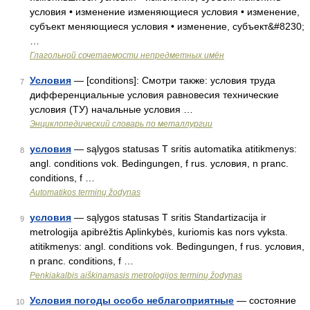
условия • изменение изменяющиеся условия • изменение,
субъект меняющиеся условия • изменение, субъект&#8230;
…
Глагольной сочетаемости непредметных имён
Условия
— [conditions]: Смотри также: условия труда
7
дифференциальные условия равновесия технические
условия (ТУ) начальные условия …
Энциклопедический словарь по металлургии
условия
— sąlygos statusas T sritis automatika atitikmenys:
8
angl. conditions vok. Bedingungen, f rus. условия, n pranc.
conditions, f …
Automatikos terminų žodynas
условия
— sąlygos statusas T sritis Standartizacija ir
9
metrologija apibrėžtis Aplinkybės, kuriomis kas nors vyksta.
atitikmenys: angl. conditions vok. Bedingungen, f rus. условия,
n pranc. conditions, f …
Penkiakalbis aiškinamasis metrologijos terminų žodynas
Условия погоды особо неблагоприятные
— состояние
10