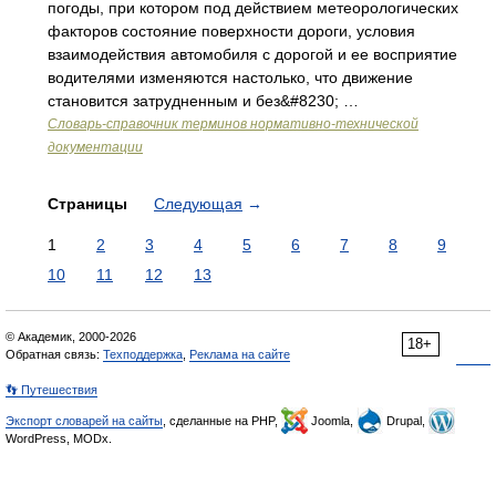
погоды, при котором под действием метеорологических
факторов состояние поверхности дороги, условия
взаимодействия автомобиля с дорогой и ее восприятие
водителями изменяются настолько, что движение
становится затрудненным и без&#8230; …
Словарь-справочник терминов нормативно-технической
документации
Страницы
Следующая
→
1
2
3
4
5
6
7
8
9
10
11
12
13
© Академик, 2000-2026
18+
Обратная связь:
Техподдержка
,
Реклама на сайте
👣 Путешествия
Экспорт словарей на сайты
, сделанные на PHP,
Joomla,
Drupal,
WordPress, MODx.